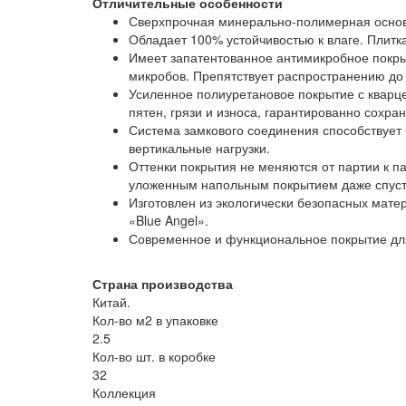
Отличительные особенности
Сверхпрочная минерально-полимерная основа 
Обладает 100% устойчивостью к влаге. Плитк
Имеет запатентованное антимикробное покры
микробов. Препятствует распространению до
Усиленное полиуретановое покрытие с кварц
пятен, грязи и износа, гарантированно сохр
Система замкового соединения способствует 
вертикальные нагрузки.
Оттенки покрытия не меняются от партии к п
уложенным напольным покрытием даже спуст
Изготовлен из экологически безопасных мат
«Blue Angel».
Современное и функциональное покрытие для 
Страна производства
Китай.
Кол-во м2 в упаковке
2.5
Кол-во шт. в коробке
32
Коллекция