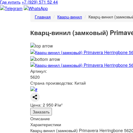
Где купить
+7 (929) 571 52 44
Главная
Кварц-винил
Кварц-винил (замковы
Кварц-винил (замковый) Primave
Артикул:
5620
Страна производства: Китай
Цена:
2 950 ₽/м²
Заказать
Описание
Характеристики
Кварц-винил (замковый) Primavera Herringbone 562