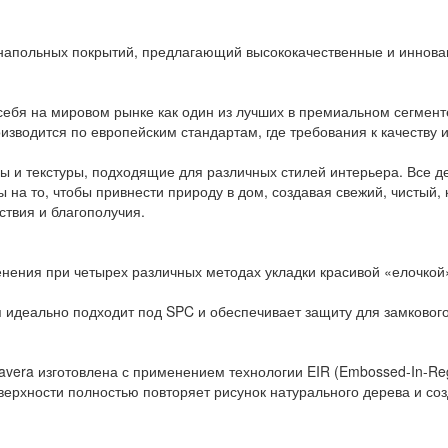
х напольных покрытий, предлагающий высококачественные и иннов
ебя на мировом рынке как один из лучших в премиальном сегменте
зводится по европейским стандартам, где требования к качеству 
 и текстуры, подходящие для различных стилей интерьера. Все 
ы на то, чтобы привнести природу в дом, создавая свежий, чистый
твия и благополучия.
енения при четырех различных методах укладки красивой «елочкой
я идеально подходит под SPC и обеспечивает защиту для замкового
avera изготовлена с применением технологии EIR (Embossed-In-Reg
поверхности полностью повторяет рисунок натурального дерева и 